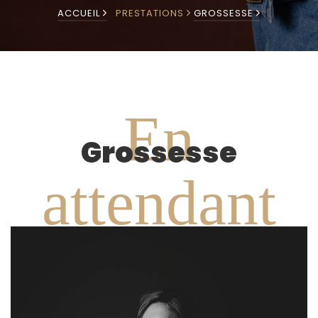
ACCUEIL
PRESTATIONS
GROSSESSE
En
Grossesse
attendant
bébé